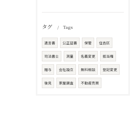
タグ
Tags
遺言書
公正証書
保管
住吉区
司法書士
測量
名義変更
抵当権
贈与
会社設立
無料相談
登記変更
後見
家屋調査
不動産売買