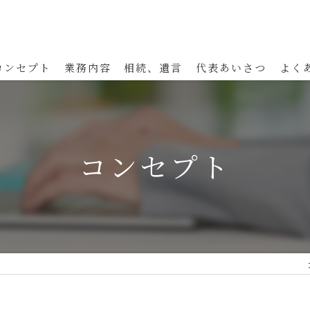
コンセプト
業務内容
相続、遺言
代表あいさつ
よく
コンセプト