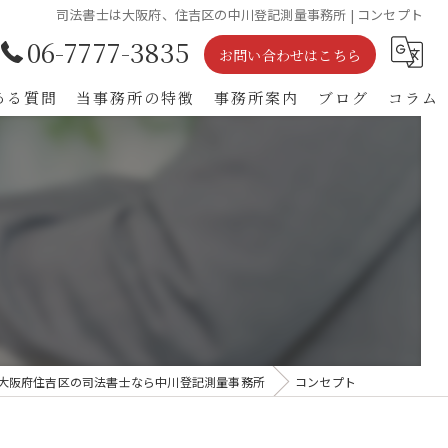
司法書士は大阪府、住吉区の中川登記測量事務所 | コンセプト
06-7777-3835
お問い合わせはこちら
ある質問
当事務所の特徴
事務所案内
ブログ
コラム
土地家屋調査士
登記
相続
不動産
遺産
大阪府住吉区の司法書士なら中川登記測量事務所
コンセプト