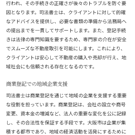
多岐にわたる業務範囲の理解
行われ、その手続きの正確さが後々のトラブルを防ぐ要
法律知識の応用力と実践力
因となります。司法書士は、クライアントに対して的確
なアドバイスを提供し、必要な書類の準備から法務局へ
クライアントの立場に立った法務サポート
の提出までを一貫してサポートします。また、登記手続
地域社会のニーズに応える法務サービス
きは法律の専門知識を要するため、専門家の介在が安全
プロフェッショナルとしての責任感と使命
でスムーズな不動産取引を可能にします。これにより、
感
クライアントは安心して不動産の購入や売却が行え、地
法務の現場で培う問題解決能力
域社会にも信頼される存在となるのです。
大阪市における司法書士の使命地域の未来を築
くために
商業登記での地域企業支援
地域社会の未来を見据えた法務支援
司法書士は商業登記を通じて地域の企業を支援する重要
次世代に繋ぐための法的整備
な役割を担っています。商業登記は、会社の設立や商号
社会の変化に対応するための柔軟性
変更、資本金の増減など、法人の重要な変化を公に記録
持続可能なコミュニティ作りへの貢献
し、その合法性を保証する手段です。大阪市は企業が集
積する都市であり、地域の経済活動を活発にするために
司法書士として果たすべき社会的役割