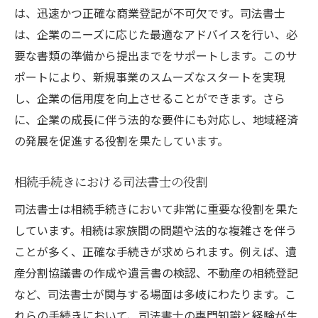
は、迅速かつ正確な商業登記が不可欠です。司法書士
地域の発展を支える法務インフラ
は、企業のニーズに応じた最適なアドバイスを行い、必
大阪市の司法書士が語る日常業務の裏側とその
要な書類の準備から提出までをサポートします。このサ
やりがい
ポートにより、新規事業のスムーズなスタートを実現
日常業務で直面するリアルな課題
し、企業の信用度を向上させることができます。さら
業務達成時のやりがいと充実感
に、企業の成長に伴う法的な要件にも対応し、地域経済
クライアントからの感謝がもたらすモチベ
の発展を促進する役割を果たしています。
ーション
法務手続きの成功事例と学び
相続手続きにおける司法書士の役割
日々の業務改善と新たな挑戦
司法書士は相続手続きにおいて非常に重要な役割を果た
司法書士としての成長と未来展望
しています。相続は家族間の問題や法的な複雑さを伴う
ことが多く、正確な手続きが求められます。例えば、遺
産分割協議書の作成や遺言書の検認、不動産の相続登記
など、司法書士が関与する場面は多岐にわたります。こ
れらの手続きにおいて、司法書士の専門知識と経験が生