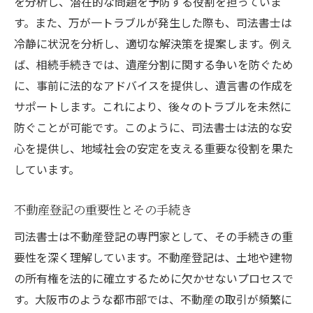
を分析し、潜在的な問題を予防する役割を担っていま
法務プロフェッショナルとしての誇り
す。また、万が一トラブルが発生した際も、司法書士は
地元密着で培う信頼と実績
冷静に状況を分析し、適切な解決策を提案します。例え
成果がもたらす自己成長と満足感
ば、相続手続きでは、遺産分割に関する争いを防ぐため
大阪市の司法書士が直面する日々の挑戦とその
に、事前に法的なアドバイスを提供し、遺言書の作成を
解決策
サポートします。これにより、後々のトラブルを未然に
防ぐことが可能です。このように、司法書士は法的な安
法改正に対応するための知識更新
心を提供し、地域社会の安定を支える重要な役割を果た
複雑な登記手続きの効率化
しています。
異なるクライアントニーズへの柔軟な対応
リスク管理とトラブルシューティング
不動産登記の重要性とその手続き
業務負担の軽減と効率的なワークフロー
司法書士は不動産登記の専門家として、その手続きの重
常に変化する法務環境への適応
要性を深く理解しています。不動産登記は、土地や建物
司法書士の視点大阪市の法務手続きを支えるプ
の所有権を法的に確立するために欠かせないプロセスで
ロフェッショナル
す。大阪市のような都市部では、不動産の取引が頻繁に