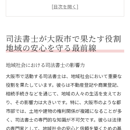
法的トラブルの未然防止と解決
不動産登記の重要性とその手続き
商業登記での地域企業支援
相続手続きにおける司法書士の役割
司法書士が大阪市で果たす役割
地域住民からの信頼構築
地域の安心を守る最前線
大阪市の司法書士の一日不動産登記から相続手
続きまで
地域社会における司法書士の影響力
朝の業務開始準備と優先事項の確認
大阪市で活動する司法書士は、地域社会において重要な
不動産登記業務の流れとその重要性
役割を果たしています。彼らは不動産登記や商業登記、
商業登記の手続きをスムーズに進める方法
相続手続きなどを通じて、地域の人々の生活を支えてお
相続手続きでの注意点とサポート内容
り、その影響力は大きいです。特に、大阪市のような都
日常業務におけるクライアント対応の工夫
市部では、土地や建物の権利関係が複雑になることが多
く、司法書士の専門的な知識が不可欠です。彼らは法律
業務の終了と翌日の準備
の専門家として、地域社会の安心と信頼を築くための基