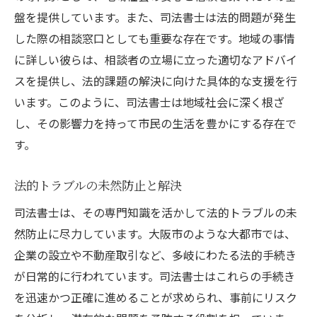
大阪市で活躍する司法書士クライアントの信頼
盤を提供しています。また、司法書士は法的問題が発生
を得る秘訣
した際の相談窓口としても重要な存在です。地域の事情
安心感を提供するためのコミュニケーショ
に詳しい彼らは、相談者の立場に立った適切なアドバイ
ン
スを提供し、法的課題の解決に向けた具体的な支援を行
クライアントのニーズを的確に把握
います。このように、司法書士は地域社会に深く根ざ
信頼性の高い情報提供とアドバイス
し、その影響力を持って市民の生活を豊かにする存在で
誠実な対応が生む長期的な関係
す。
クライアント満足度向上への取り組み
法的トラブルの未然防止と解決
地域密着型のサービス展開
司法書士としての誇り大阪市の地域社会を支え
司法書士は、その専門知識を活かして法的トラブルの未
る知識と経験
然防止に尽力しています。大阪市のような大都市では、
企業の設立や不動産取引など、多岐にわたる法的手続き
専門知識の継続的な向上
が日常的に行われています。司法書士はこれらの手続き
経験がもたらす信頼性と安心感
を迅速かつ正確に進めることが求められ、事前にリスク
地域社会への貢献意識の重要性